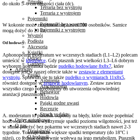
Terraria
do około 5–6 cm długości ciała (dc).
Terraria bez wystroju
Terraria z wystrojem
Pojemniki
Pojemniki bez wystroju
W kokonie może znajdować się nawet 700 osobników. Samice
Pojemniki z wystrojem
mogą dożyć do 20 lat.
Wystrój
Podłoża
Od hodowcy:
Akcesoria
Książki
Aphonopelma moderatum we wczesnych stadiach (L1–L2) polecam
Odzież
umieścić w
kliszówce
. Gdy ptasznik jest wielkości L3–L6 dobrym
Gadżety
wyborem pojemnika będzie
pudełko hodowlane 8x8x7
, które
Artykuły
dostępne jest w naszej ofercie także w
zestawie z elementami
Pająki
wystroju
. Sprawdzi się tu także
pudełko o wymiarach 11x8x5
,
Anatomia
również dostępne w
zestawie hodowlanym
. Zestaw zawiera
Arachnologia
wszystko czego potrzebujemy do utworzenia odpowiedniej
Behawior
aranżacji ptasznikowi.
Hodowla
Pająki godne uwagi
Recenzje
Strach vs fakty
A. moderatum to ptasznik odporny na błędy, które może popełniać
Opisy gatunkowe
hodowca. Gatunek wytrzymuje spadki poziomu wilgotności, jest też
O nas
w stanie przeżyć bez pokarmu we wczesnych stadiach nawet 2-3
Działalność
tygodnie. Toleruje także większe spadki temperatury (do 18°C i
O hodowli
niżej), co jednak negatywnie wpływa na jego metabolizm. Ptasznik