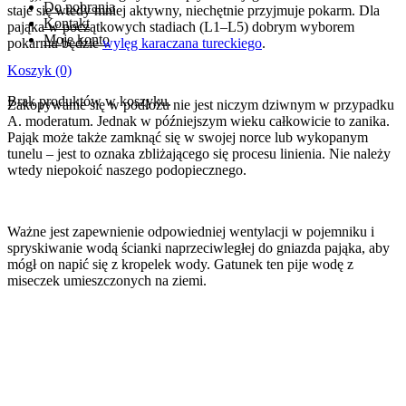
Do pobrania
staje się wtedy mniej aktywny, niechętnie przyjmuje pokarm. Dla
Kontakt
pająka w początkowych stadiach (L1–L5) dobrym wyborem
Moje konto
pokarmu będzie
wylęg karaczana tureckiego
.
Koszyk
(0)
Brak produktów w koszyku.
Zakopywanie się w podłożu nie jest niczym dziwnym w przypadku
A. moderatum. Jednak w późniejszym wieku całkowicie to zanika.
Pająk może także zamknąć się w swojej norce lub wykopanym
tunelu – jest to oznaka zbliżającego się procesu linienia. Nie należy
wtedy niepokoić naszego podopiecznego.
Ważne jest zapewnienie odpowiedniej wentylacji w pojemniku i
spryskiwanie wodą ścianki naprzeciwległej do gniazda pająka, aby
mógł on napić się z kropelek wody. Gatunek ten pije wodę z
miseczek umieszczonych na ziemi.