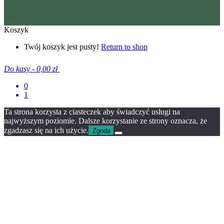
Koszyk
Twój koszyk jest pusty!
Return to shop
Do kasy
-
0,00 zł
0
1
Ta strona korzysta z ciasteczek aby świadczyć usługi na
najwyższym poziomie. Dalsze korzystanie ze strony oznacza, że
zgadzasz się na ich użycie.
Zgoda