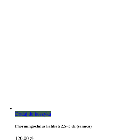
Dodaj do koszyka
Phormingochilus hatihati 2,5–3 dc (samica)
120,00
zł