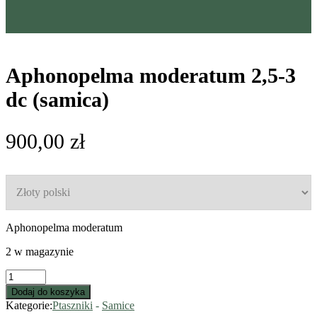
Aphonopelma moderatum 2,5-3
dc (samica)
900,00
zł
Aphonopelma moderatum
2 w magazynie
Aphonopelma
moderatum
Dodaj do koszyka
2,5-
Kategorie:
Ptaszniki
-
Samice
3