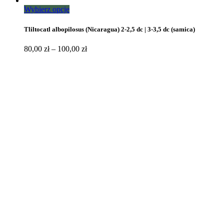
Ten
Wybierz opcje
produkt
ma
Tliltocatl albopilosus (Nicaragua) 2-2,5 dc | 3-3,5 dc (samica)
wiele
wariantów.
Zakres
80,00
zł
–
100,00
zł
Opcje
cen:
można
od
wybrać
80,00 zł
na
do
stronie
100,00 zł
produktu