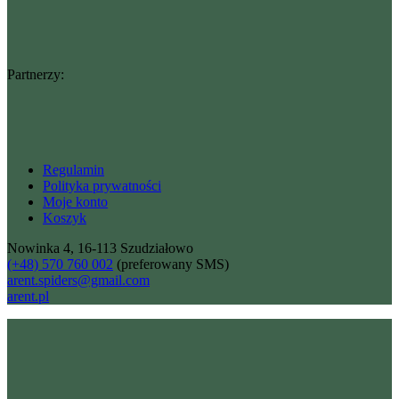
Partnerzy:
Regulamin
Polityka prywatności
Moje konto
Koszyk
Nowinka 4, 16-113 Szudziałowo
(+48) 570 760 002
(preferowany SMS)
arent.spiders@gmail.com
arent.pl