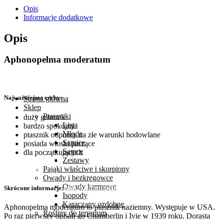
dc
Opis
(samica)
Informacje dodatkowe
ilość
Opis
Aphonopelma moderatum
Najważniejsze cechy:
Strona główna
Sklep
Ptaszniki
duży gatunek
Lista
bardzo spokojny
Młode
ptasznik odporny na złe warunki hodowlane
Samice
posiada włoski parzące
Samce
dla początkujących
Sklep
Zestawy
Pająki właściwe i skorpiony
Owady i bezkręgowce
Owady karmowe
Strona Główna
Ptaszniki
Aphonopelma moderatum 2,5-3 dc (samica)
Skrócone informacje:
Isopody
Karaczany ozdobne
Aphonopelma moderatum to ptasznik naziemny. Występuje w USA.
Rośliny do terrarium
Po raz pierwszy opisali go Chamberlin i Ivie w 1939 roku. Dorasta