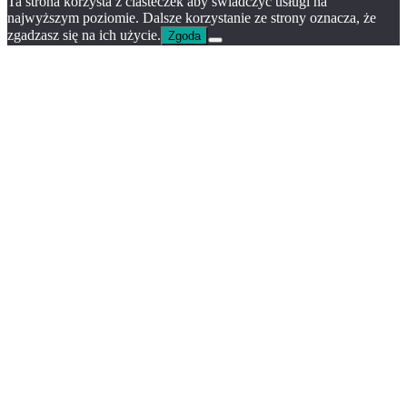
Ta strona korzysta z ciasteczek aby świadczyć usługi na
najwyższym poziomie. Dalsze korzystanie ze strony oznacza, że
zgadzasz się na ich użycie.
Zgoda