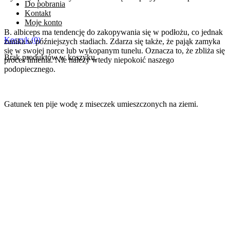
Do pobrania
Kontakt
Moje konto
B. albiceps ma tendencję do zakopywania się w podłożu, co jednak
Koszyk
(0)
zanika w późniejszych stadiach. Zdarza się także, że pająk zamyka
się w swojej norce lub wykopanym tunelu. Oznacza to, że zbliża się
Brak produktów w koszyku.
proces linienia. Nie należy wtedy niepokoić naszego
podopiecznego.
Gatunek ten pije wodę z miseczek umieszczonych na ziemi.