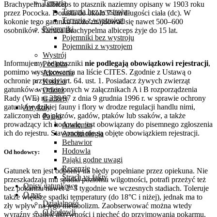
Terraria
Brachypelma albiceps to ptasznik naziemny opisany w 1903 roku
Terraria bez wystroju
przez Pococka. Dorasta do około 7 cm długości ciała (dc). W
Terraria z wystrojem
kokonie tego gatunku może znajdować się nawet 500–600
Pojemniki
osobników. Samica Brachypelma albiceps żyje do 15 lat.
Pojemniki bez wystroju
Pojemniki z wystrojem
Wystrój
Informujemy, że ptaszniki
nie podlegają obowiązkowi rejestracji
,
Podłoża
pomimo występowania na liście CITES. Zgodnie z Ustawą o
Akcesoria
ochronie przyrody art. 64. ust. 1. Posiadacz żywych zwierząt
Książki
gatunków wymienionych w załącznikach A i B rozporządzenia
Odzież
Rady (WE) nr 338/97 z dnia 9 grudnia 1996 r. w sprawie ochrony
Gadżety
gatunków dzikiej fauny i flory w drodze regulacji handlu nimi,
Artykuły
zaliczonych do płazów, gadów, ptaków lub ssaków, a także
Pająki
prowadzący ich hodowlę, jest obowiązany do pisemnego zgłoszenia
Anatomia
ich do rejestru. Stawonogi nie są objęte obowiązkiem rejestracji.
Arachnologia
Behawior
Hodowla
Od hodowcy:
Pająki godne uwagi
Recenzje
Gatunek ten jest odporny na błędy popełniane przez opiekuna. Nie
Strach vs fakty
przeszkadzają mu spadki poziomu wilgotności, potrafi przeżyć też
Opisy gatunkowe
bez pokarmu nawet 2–3 tygodnie we wczesnych stadiach. Toleruje
O nas
także większe spadki temperatury (do 18°C i niżej), jednak ma to
Działalność
zły wpływ na jego metabolizm. Zaobserwować można wtedy
O hodowli
wyraźny spadek aktywności i niechęć do przyjmowania pokarmu.