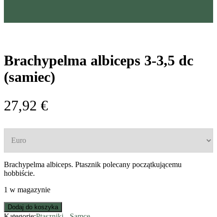
Brachypelma albiceps 3-3,5 dc
(samiec)
27,92
€
Brachypelma albiceps. Ptasznik polecany początkującemu
hobbiście.
1 w magazynie
Dodaj do koszyka
Kategorie:
Ptaszniki
-
Samce