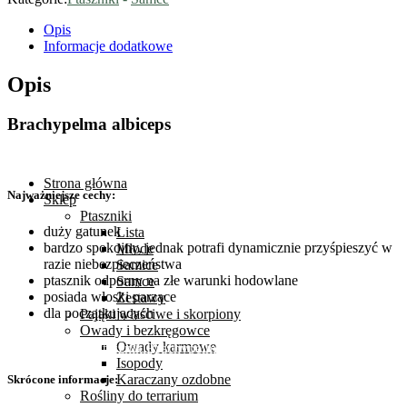
Opis
Informacje dodatkowe
Opis
Brachypelma albiceps
Strona główna
Najważniejsze cechy:
Sklep
Ptaszniki
duży gatunek
Lista
bardzo spokojny, jednak potrafi dynamicznie przyśpieszyć w
Młode
razie niebezpieczeństwa
Samice
ptasznik odporny na złe warunki hodowlane
Samce
Sklep
posiada włoski parzące
Zestawy
dla początkujących
Pająki właściwe i skorpiony
Owady i bezkręgowce
Owady karmowe
Strona Główna
Ptaszniki
Brachypelma albiceps 3-3,5 dc (samiec)
Isopody
Karaczany ozdobne
Skrócone informacje:
Rośliny do terrarium