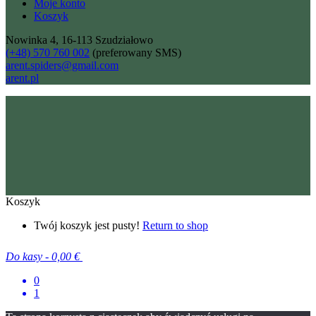
Moje konto
Koszyk
Nowinka 4, 16-113 Szudziałowo
(+48) 570 760 002
(preferowany SMS)
arent.spiders@gmail.com
arent.pl
Koszyk
Twój koszyk jest pusty!
Return to shop
Do kasy
-
0,00 €
0
1