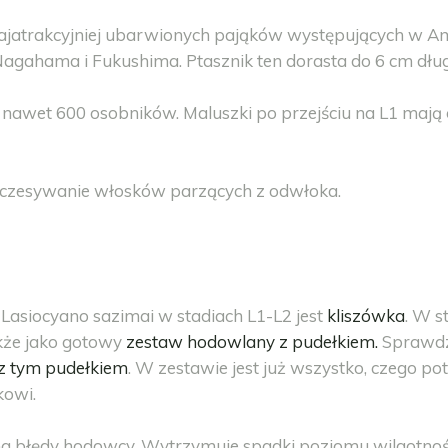
 najatrakcyjniej ubarwionych pająków występujących w A
agahama i Fukushima. Ptasznik ten dorasta do 6 cm długoś
awet 600 osobników. Maluszki po przejściu na L1 mają o
yczesywanie włosków parzących z odwłoka.
asiocyano sazimai w stadiach L1-L2 jest
kliszówka
. W s
akże jako gotowy
zestaw hodowlany z pudełkiem
.
Sprawdzą
z tym pudełkiem
. W zestawie jest już wszystko, czego p
kowi.
 na błędy hodowcy. Wytrzymuje spadki poziomu wilgotnoś