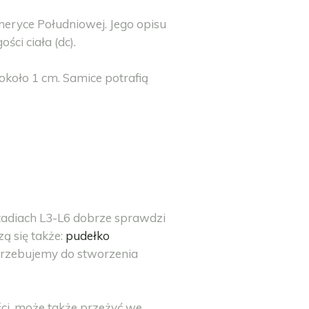
meryce Południowej. Jego opisu
ci ciała (dc).
koło 1 cm. Samice potrafią
tadiach L3-L6 dobrze sprawdzi
 się także:
pudełko
otrzebujemy do stworzenia
ci, może także przeżyć we