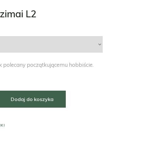
zimai L2
k polecany początkującemu hobbiście.
i L2 ilość
Dodaj do koszyka
IKI