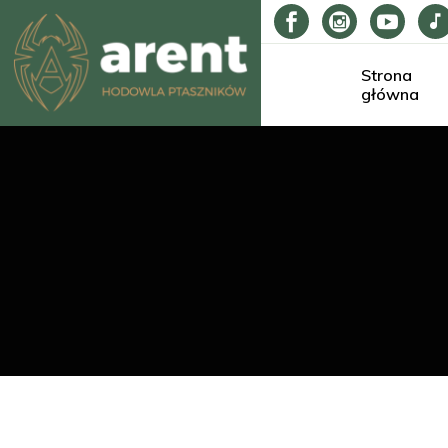
rak produktów w koszyku.
Strona
główna