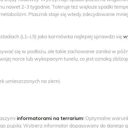
 nawet 2-3 tygodnie. Toleruje też większe spadki tempera
etabolizm. Ptasznik staje się wtedy zdecydowanie mniej
tadiach (L1–L5) jako karmówka najlepiej sprawdzi się
wy
wać się w podłożu, ale takie zachowanie zanika w późnie
wojej norce lub wykopanym tunelu, co jest oznaką zbliżają
ek umieszczonych na ziemi.
naszymi
informatorami na terrarium
! Optymalne warunk
jego pupila. Wybierz informator dopasowany do danego