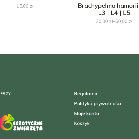
Brachypelma hamorii 
15,00
zł
L3 | L4 | L5
30,00
zł
–
60,00
zł
Zakres
cen:
od
30,00 zł
do
60,00 zł
Regulamin
ERZY:
Polityka prywatności
Moje konto
Koszyk