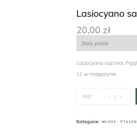
Podłoża
Gadżety
Lasiocyano sa
Akcesoria
Książki
20,00
zł
Odzież
Gadżety
Lasiocyano sazimai. Pają
12 w magazynie
Lasiocyano sazima
Kategorie:
MŁODE
-
PTASZN