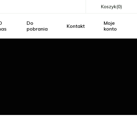
Koszyk
(0)
ałalność
O
Do
Moje
Kontakt
odowli
nas
pobrania
konto
Brak produktów w koszyku.
Działalność
O hodowli