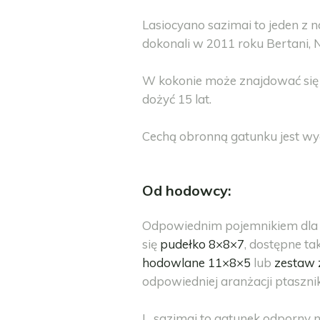
Lasiocyano sazimai to jeden z
dokonali w 2011 roku Bertani, N
W kokonie może znajdować się n
dożyć 15 lat.
Cechą obronną gatunku jest w
Od hodowcy:
Odpowiednim pojemnikiem dla L
się
pudełko 8×8×7
, dostępne t
hodowlane 11×8×5
lub
zestaw 
odpowiedniej aranżacji ptaszni
L. sazimai to gatunek odporny