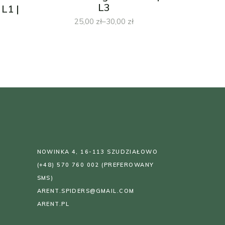
L3
L1 |
25,00
zł
–
30,00
zł
Zakres
cen:
od
25,00 zł
do
30,00 zł
NOWINKA 4, 16-113 SZUDZIAŁOWO
(+48) 570 760 002
(PREFEROWANY
SMS)
ARENT.SPIDERS@GMAIL.COM
ARENT.PL