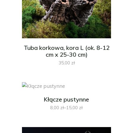
Tuba korkowa, kora L (ok. 8-12
cm x 25-30 cm)
35,00
zł
Kłącze pustynne
8,00
zł
–
15,00
zł
Zakres
cen:
od
8,00 zł
do
15,00 zł