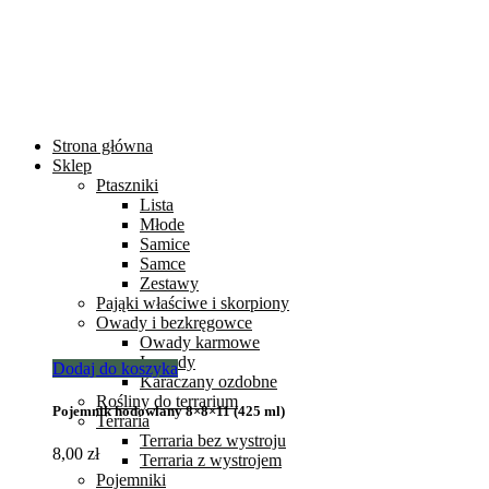
Strona główna
Sklep
Ptaszniki
Lista
Młode
Samice
Samce
Zestawy
Pająki właściwe i skorpiony
Owady i bezkręgowce
Owady karmowe
Isopody
Dodaj do koszyka
Karaczany ozdobne
Rośliny do terrarium
Pojemnik hodowlany 8×8×11 (425 ml)
Terraria
Terraria bez wystroju
8,00
zł
Terraria z wystrojem
Pojemniki