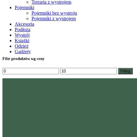
Terraria z wystrojem
Pojemniki
Pojemniki bez wystroju
Pojemniki z wystrojem
Akcesoria
Podłoża
Wystrój
Książki
Odzież
Gadżety
Filtr produktów wg ceny
Cena
Cena
Filtruj
min
max