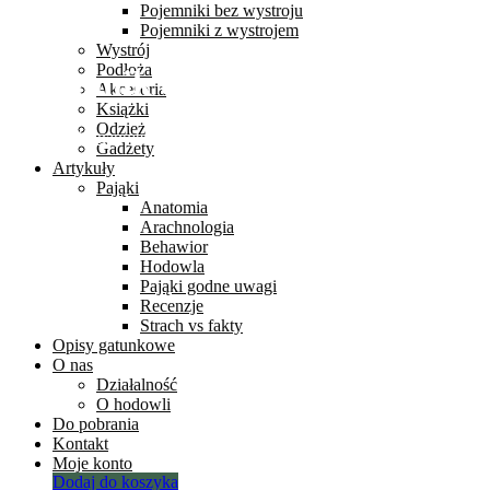
Pojemniki bez wystroju
Pojemniki z wystrojem
Wystrój
Podłoża
pojemnik 8x8x11
Akcesoria
Książki
Odzież
Strona Główna
pojemnik 8x8x11
Gadżety
Artykuły
Pająki
Anatomia
Arachnologia
Behawior
Hodowla
Pająki godne uwagi
Recenzje
Strach vs fakty
Opisy gatunkowe
O nas
Działalność
O hodowli
Do pobrania
Kontakt
Moje konto
Dodaj do koszyka